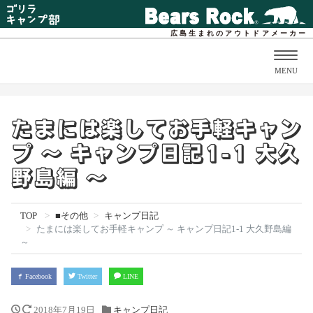
広島生まれのアウトドアメーカー
Togg
MENU
navig
たまには楽してお手軽キャン
プ ～ キャンプ日記1-1 大久
野島編 ～
TOP
■その他
キャンプ日記
たまには楽してお手軽キャンプ ～ キャンプ日記1-1 大久野島編
～
Facebook
Twitter
LINE
2018年7月19日
キャンプ日記