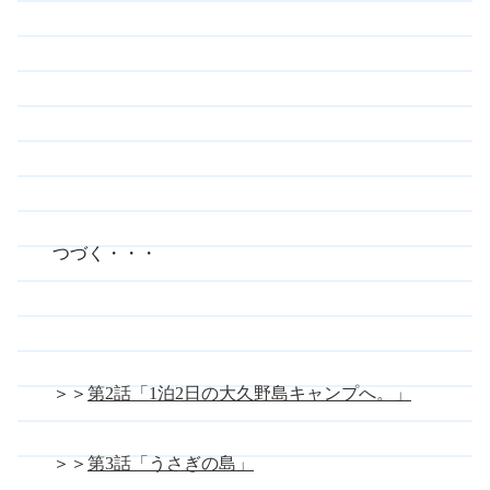
つづく・・・
＞＞
第2話「1泊2日の大久野島キャンプへ。」
＞＞
第3話「うさぎの島」