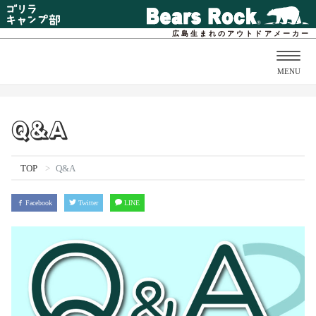
広島生まれのアウトドアメーカー
Togg
MENU
navig
Q&A
TOP
Q&A
Facebook
Twitter
LINE