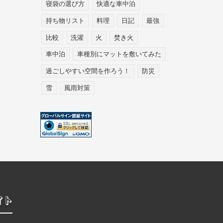
寝袋の選び方
快適な車中泊
持ち物リスト
料理
日記
最強
比較
洗濯
火
焚き火
車中泊
車種別にマットを敷いてみた
過ごしやすい空間を作ろう！
防災
雪
風雨対策
イト