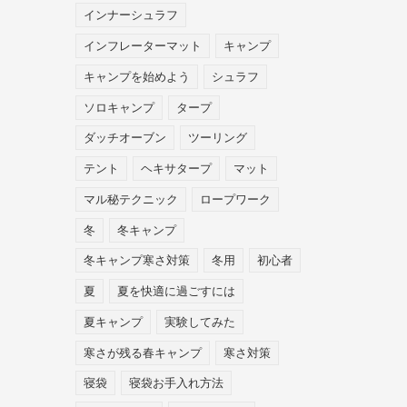
インナーシュラフ
インフレーターマット
キャンプ
キャンプを始めよう
シュラフ
ソロキャンプ
タープ
ダッチオーブン
ツーリング
テント
ヘキサタープ
マット
マル秘テクニック
ロープワーク
冬
冬キャンプ
冬キャンプ寒さ対策
冬用
初心者
夏
夏を快適に過ごすには
夏キャンプ
実験してみた
寒さが残る春キャンプ
寒さ対策
寝袋
寝袋お手入れ方法