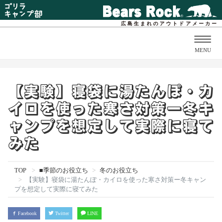
広島生まれのアウトドアメーカー
Togg
MENU
navig
【実験】寝袋に湯たんぽ・カ
イロを使った寒さ対策ー冬キ
ャンプを想定して実際に寝て
みた
TOP
■季節のお役立ち
冬のお役立ち
【実験】寝袋に湯たんぽ・カイロを使った寒さ対策ー冬キャン
プを想定して実際に寝てみた
Facebook
Twitter
LINE