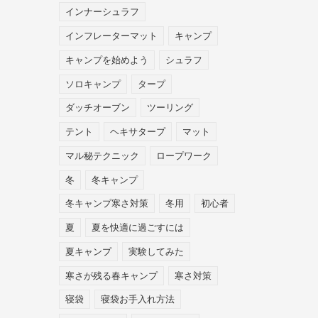
インナーシュラフ
インフレーターマット
キャンプ
キャンプを始めよう
シュラフ
ソロキャンプ
タープ
ダッチオーブン
ツーリング
テント
ヘキサタープ
マット
マル秘テクニック
ロープワーク
冬
冬キャンプ
冬キャンプ寒さ対策
冬用
初心者
夏
夏を快適に過ごすには
夏キャンプ
実験してみた
寒さが残る春キャンプ
寒さ対策
寝袋
寝袋お手入れ方法