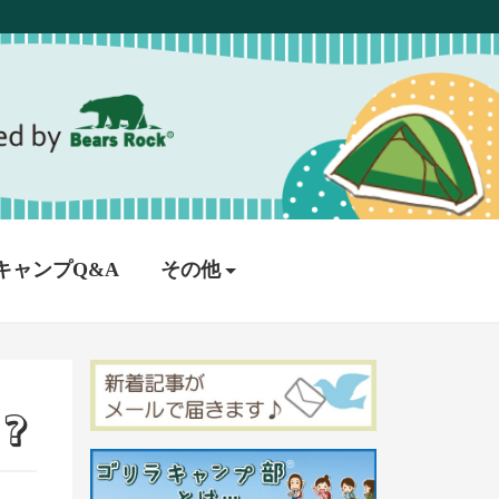
キャンプQ&A
その他
？