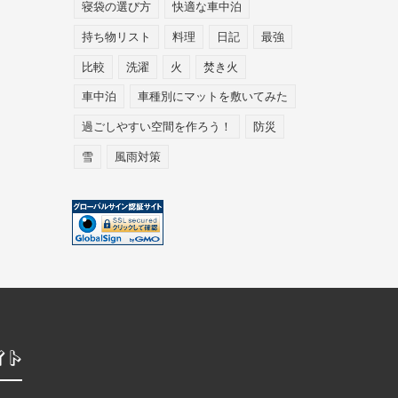
寝袋の選び方
快適な車中泊
持ち物リスト
料理
日記
最強
比較
洗濯
火
焚き火
車中泊
車種別にマットを敷いてみた
過ごしやすい空間を作ろう！
防災
雪
風雨対策
イト