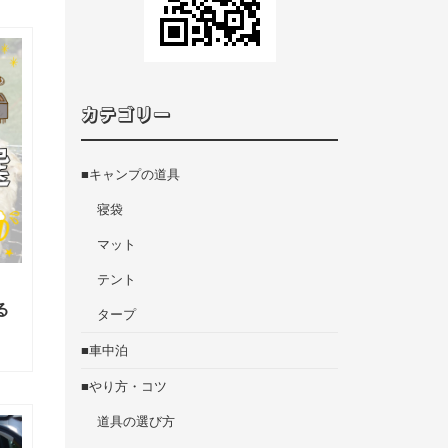
カテゴリー
■キャンプの道具
寝袋
マット
テント
る
タープ
■車中泊
■やり方・コツ
道具の選び方