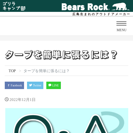
広島生まれのアウトドアメーカー
Togg
MENU
navig
タープを簡単に張るには？
TOP
タープを簡単に張るには？
Facebook
Twitter
LINE
2022年12月1日