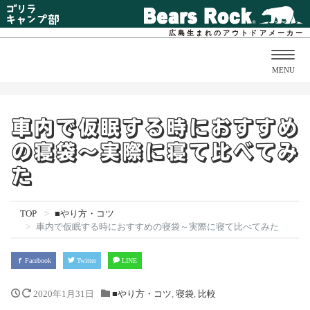
広島生まれのアウトドアメーカー
Togg
MENU
navig
車内で仮眠する時におすすめ
の寝袋～実際に寝て比べてみ
た
TOP
■やり方・コツ
車内で仮眠する時におすすめの寝袋～実際に寝て比べてみた
Facebook
Twitter
LINE
2020年1月31日
■やり方・コツ
,
寝袋
,
比較