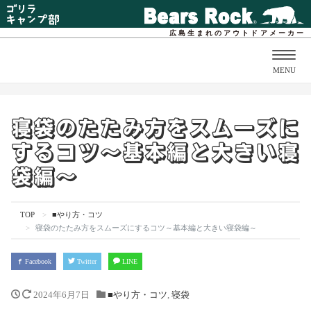
広島生まれのアウトドアメーカー
Togg
MENU
navig
寝袋のたたみ方をスムーズに
するコツ～基本編と大きい寝
袋編～
TOP
■やり方・コツ
寝袋のたたみ方をスムーズにするコツ～基本編と大きい寝袋編～
Facebook
Twitter
LINE
2024年6月7日
■やり方・コツ
,
寝袋