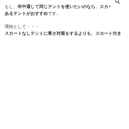
もし、
年中通して同じテントを使いたいのなら、スカートが
あるテントがおすすめ
です。
理由として・・・
スカートなしテントに寒さ対策をするよりも、スカート付き
テントに通気性をよくする暑さ対策をする方が簡単だからで
す。
購入したスカートなしテントにDIYでスカートを自作して後
付けするのは難易度が高いですが、スカート付きテントはス
カートを巻いてクリップなどで固定すれば、簡単にスカート
なしテントの様な使い方ができます。
スカートを簡単に巻いて夏にも使えるテ
ントがあるよ！
・風が強いときはペグを打って捲れあが
るのを防げる
・暑いときはスカートを巻いて通気性を
確保できるからおすすめだよ