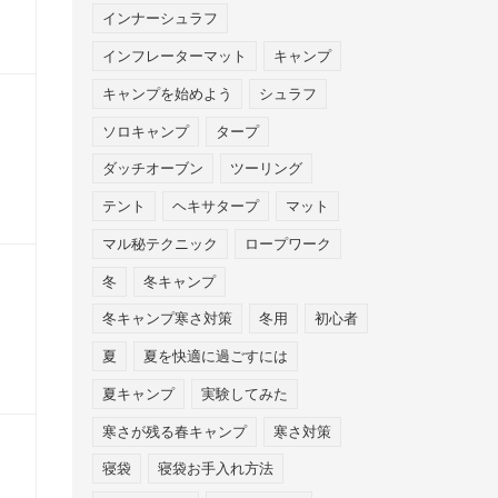
インナーシュラフ
インフレーターマット
キャンプ
キャンプを始めよう
シュラフ
ソロキャンプ
タープ
ダッチオーブン
ツーリング
テント
ヘキサタープ
マット
マル秘テクニック
ロープワーク
冬
冬キャンプ
冬キャンプ寒さ対策
冬用
初心者
夏
夏を快適に過ごすには
夏キャンプ
実験してみた
寒さが残る春キャンプ
寒さ対策
寝袋
寝袋お手入れ方法