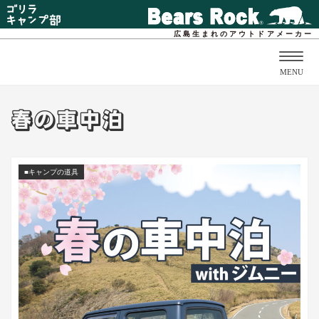
広島生まれのアウトドアメーカー
Togg
MENU
navig
春の車中泊
■キャンプの道具