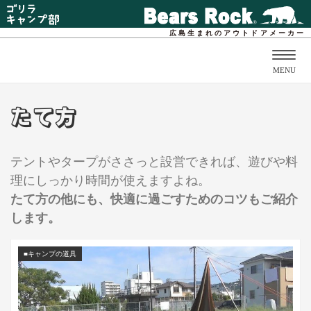
広島生まれのアウトドアメーカー
Togg
MENU
navig
たて方
テントやタープがささっと設営できれば、遊びや料
理にしっかり時間が使えますよね。
たて方の他にも、快適に過ごすためのコツもご紹介
します。
■キャンプの道具