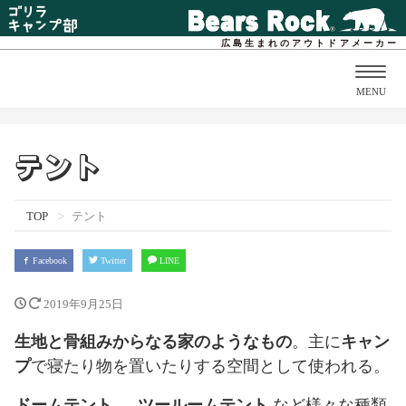
広島生まれのアウトドアメーカー
Togg
MENU
navig
テント
TOP
テント
Facebook
Twitter
LINE
2019年9月25日
生地と骨組みからなる家のようなもの
。主に
キャン
プ
で寝たり物を置いたりする空間として使われる。
ドームテント
、
ツールームテント
など様々な種類