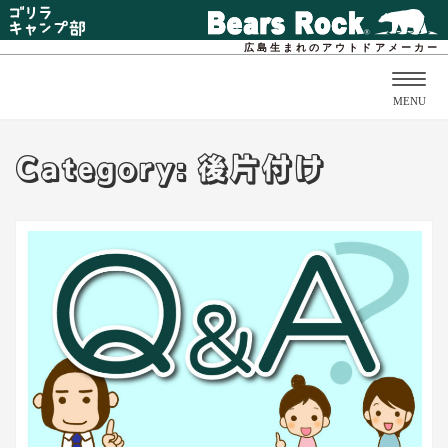
広島生まれのアウトドアメーカー
Togg
MENU
navig
Category: 後片付け