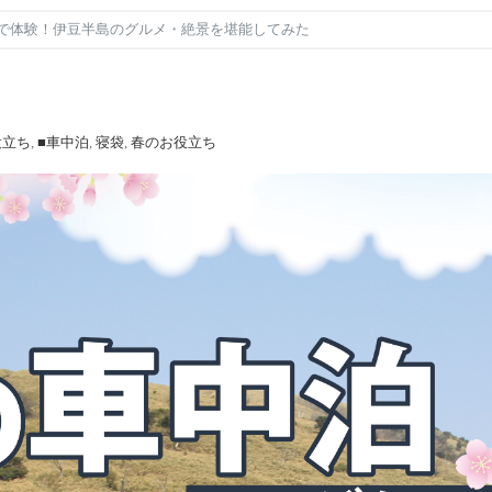
で体験！伊豆半島のグルメ・絶景を堪能してみた
役立ち
,
■車中泊
,
寝袋
,
春のお役立ち