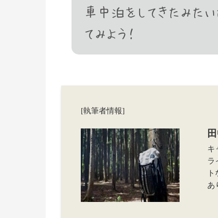
車中泊をしてきたみたい
てみよう！
[執筆者情報]
田
キ
ラ
ト
あ