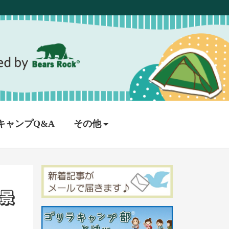
キャンプQ&A
その他
景