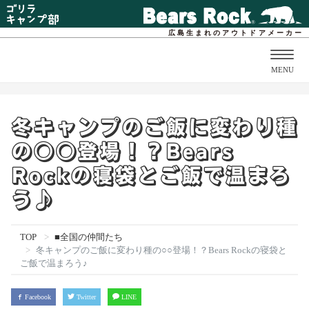
広島生まれのアウトドアメーカー
Togg
MENU
navig
冬キャンプのご飯に変わり種
の○○登場！？Bears
Rockの寝袋とご飯で温まろ
う♪
TOP
■全国の仲間たち
冬キャンプのご飯に変わり種の○○登場！？Bears Rockの寝袋と
ご飯で温まろう♪
Facebook
Twitter
LINE