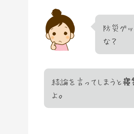
防災グッ
な？
結論を言ってしまうと
寝
よ。