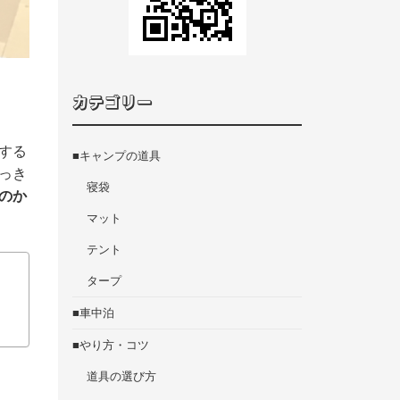
カテゴリー
する
■キャンプの道具
っき
寝袋
のか
マット
テント
タープ
■車中泊
■やり方・コツ
道具の選び方