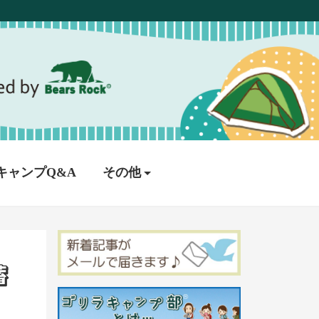
キャンプQ&A
その他
蓄