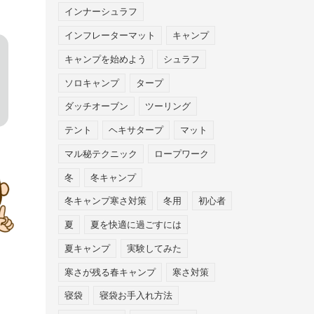
インナーシュラフ
インフレーターマット
キャンプ
キャンプを始めよう
シュラフ
ソロキャンプ
タープ
ダッチオーブン
ツーリング
テント
ヘキサタープ
マット
マル秘テクニック
ロープワーク
冬
冬キャンプ
冬キャンプ寒さ対策
冬用
初心者
夏
夏を快適に過ごすには
夏キャンプ
実験してみた
寒さが残る春キャンプ
寒さ対策
寝袋
寝袋お手入れ方法