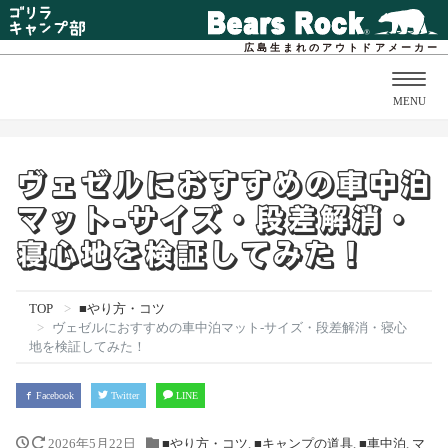
広島生まれのアウトドアメーカー
Togg
MENU
navig
ヴェゼルにおすすめの車中泊
マット-サイズ・段差解消・
寝心地を検証してみた！
TOP
■やり方・コツ
ヴェゼルにおすすめの車中泊マット-サイズ・段差解消・寝心
地を検証してみた！
Facebook
Twitter
LINE
2026年5月22日
■やり方・コツ
,
■キャンプの道具
,
■車中泊
,
マ