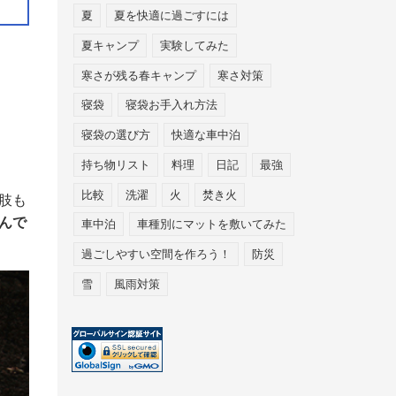
夏
夏を快適に過ごすには
夏キャンプ
実験してみた
寒さが残る春キャンプ
寒さ対策
寝袋
寝袋お手入れ方法
寝袋の選び方
快適な車中泊
持ち物リスト
料理
日記
最強
比較
洗濯
火
焚き火
肢も
んで
車中泊
車種別にマットを敷いてみた
過ごしやすい空間を作ろう！
防災
雪
風雨対策