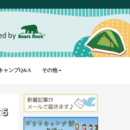
キャンプQ&A
その他
6