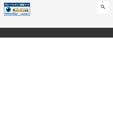
運営者情報
取り扱いショッピング
サイト
当サイトはBears Rock株式会社が
運営するWebマガジンです。
●楽天市場 - アウトドア専門
Bears Rock株式会社
店・ゴリラ
広島市南区向洋本町2-6
●Yahoo!ショッピング - アウト
https://bears-rock.co.jp/
ドア専門店・しろくま