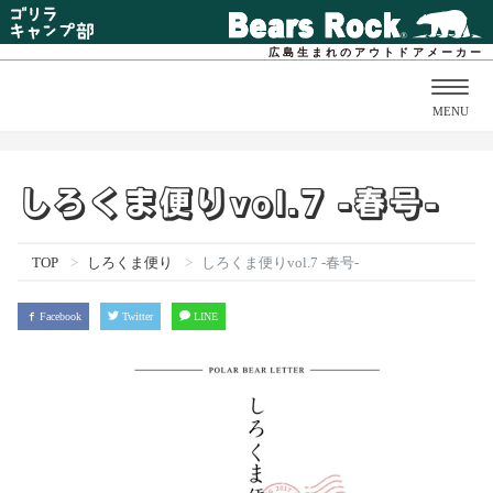
広島生まれのアウトドアメーカー
Togg
MENU
navig
しろくま便りvol.7 -春号-
TOP
しろくま便り
しろくま便りvol.7 -春号-
Facebook
Twitter
LINE